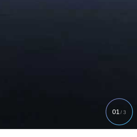
01
/
3