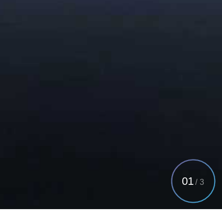
01
/
3